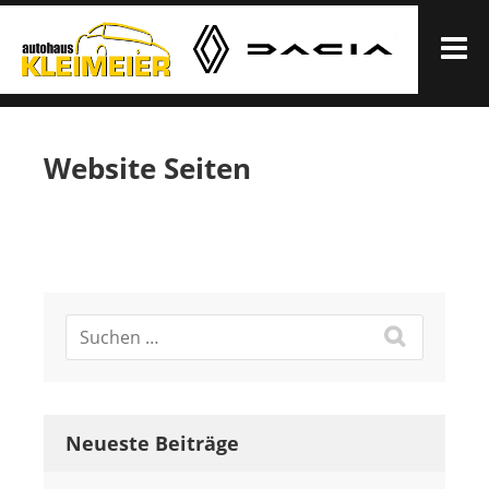
Zum
Inhalt
M
springen
AUTOHAUS KLEIMEIER
Website Seiten
Neueste Beiträge