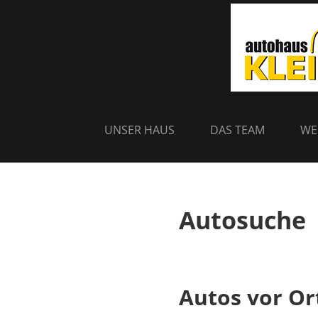
Zum
Inhalt
springen
UNSER HAUS
DAS TEAM
WE
Autosuche
Autos vor Or